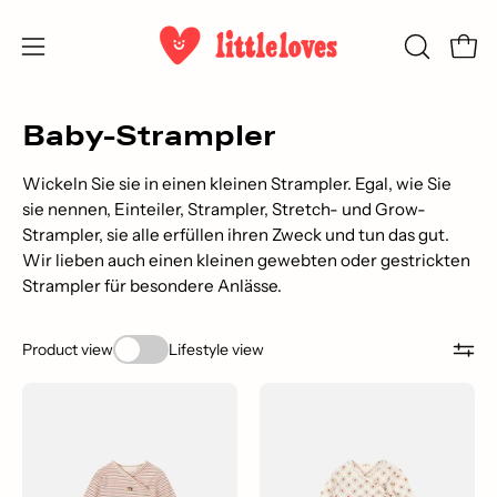
Inhalt
überspringen
Ware
SUCHLEI
Navigationsmenü
ÖFFNEN
öffnen
Baby-Strampler
Wickeln Sie sie in einen kleinen Strampler. Egal, wie Sie
sie nennen, Einteiler, Strampler, Stretch- und Grow-
Strampler, sie alle erfüllen ihren Zweck und tun das gut.
Wir lieben auch einen kleinen gewebten oder gestrickten
Strampler für besondere Anlässe.
Product view
Lifestyle view
Basic
Basic
Long
Long
Sleeve
Sleeve
Bodysuit
Bodysuit