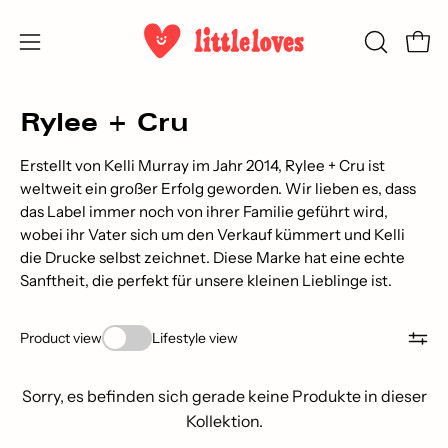
Inhalt
überspringen
Ware
SUCHLEI
Navigationsmenü
ÖFFNEN
öffnen
Rylee + Cru
Erstellt von
Kelli Murray im Jahr 2014, Rylee + Cru ist
weltweit ein großer Erfolg geworden. Wir lieben es, dass
das Label immer noch von ihrer Familie geführt wird,
wobei ihr Vater sich um den Verkauf kümmert und Kelli
die Drucke selbst zeichnet. Diese Marke hat eine echte
Sanftheit, die perfekt für unsere kleinen Lieblinge ist.
Product view
Lifestyle view
Sorry, es befinden sich gerade keine Produkte in dieser
Kollektion.